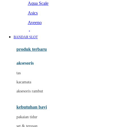
Aqua Scale
Asics
Aveeno
Awan
BANDAR SLOT
Azetabio
produk terbaru
B
aksesoris
Baabaasheepz
tas
Babiators
kacamata
Baby Dove
aksesoris rambut
Baby Jogger
Baby Rovega
kebutuhan bayi
Babybee
pakaian tidur
Banana Boat
set & terusan