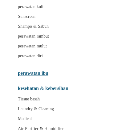
Lee Vierra
perawatan kulit
Lillebaby
Sunscreen
Little Bird Told Me
Shampo & Sabun
Little Miss Janis
perawatan rambut
London Taxi
perawatan mulut
Love To Dream
perawatan diri
M
perawatan ibu
Magformers
kesehatan & kebersihan
Mama's Choice
Mamas&Papas
Tissue basah
Laundry & Cleaning
Mamaway
Medical
Maxi Cosi
Air Purifier & Humidifier
Megabloks