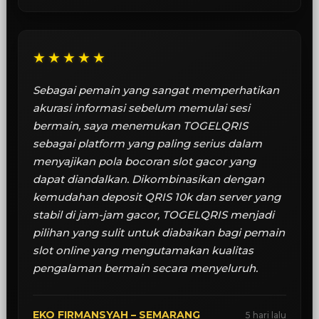
★★★★★
Sebagai pemain yang sangat memperhatikan
akurasi informasi sebelum memulai sesi
bermain, saya menemukan TOGELQRIS
sebagai platform yang paling serius dalam
menyajikan pola bocoran slot gacor yang
dapat diandalkan. Dikombinasikan dengan
kemudahan deposit QRIS 10k dan server yang
stabil di jam-jam gacor, TOGELQRIS menjadi
pilihan yang sulit untuk diabaikan bagi pemain
slot online yang mengutamakan kualitas
pengalaman bermain secara menyeluruh.
EKO FIRMANSYAH – SEMARANG
5 hari lalu