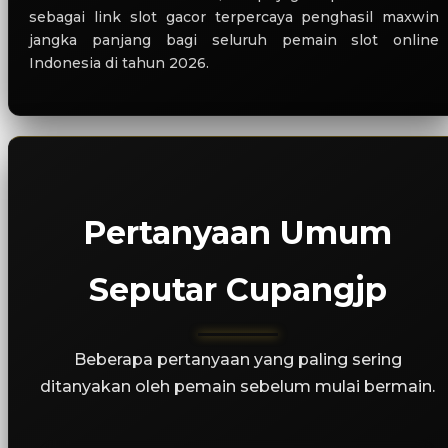
sebagai link slot gacor terpercaya penghasil maxwin
jangka panjang bagi seluruh pemain slot online
Indonesia di tahun 2026.
Pertanyaan Umum
Seputar Cupangjp
Beberapa pertanyaan yang paling sering
ditanyakan oleh pemain sebelum mulai bermain.