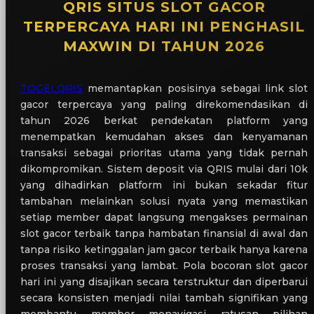
QRIS SITUS SLOT GACOR
TERPERCAYA HARI INI PENGHASIL
MAXWIN DI TAHUN 2026
TOGELQRIS
memantapkan posisinya sebagai link slot
gacor terpercaya yang paling direkomendasikan di
tahun 2026 berkat pendekatan platform yang
menempatkan kemudahan akses dan kenyamanan
transaksi sebagai prioritas utama yang tidak pernah
dikompromikan. Sistem deposit via QRIS mulai dari 10k
yang dihadirkan platform ini bukan sekadar fitur
tambahan melainkan solusi nyata yang memastikan
setiap member dapat langsung mengakses permainan
slot gacor terbaik tanpa hambatan finansial di awal dan
tanpa risiko ketinggalan jam gacor terbaik hanya karena
proses transaksi yang lambat. Pola bocoran slot gacor
hari ini yang disajikan secara terstruktur dan diperbarui
secara konsisten menjadi nilai tambah signifikan yang