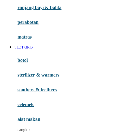
ranjang bayi & balita
Habbie
Haenim
perabotan
Happy Horse
matras
Happy Tummy
SLOT QRIS
Hauck
botol
Havaianas
Hegen
sterilizer & warmers
Hot Wheels
soothers & teethers
Hybrid
celemek
I
Inlacta DHA
alat makan
Interlac
cangkir