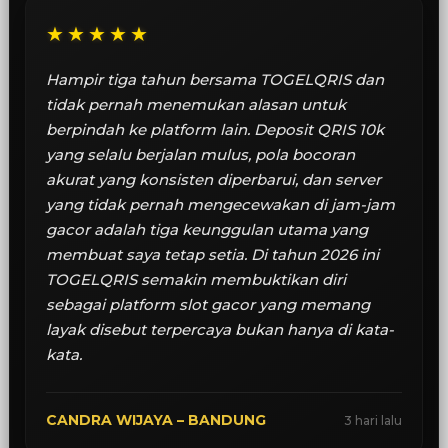
★★★★★
Hampir tiga tahun bersama TOGELQRIS dan
tidak pernah menemukan alasan untuk
berpindah ke platform lain. Deposit QRIS 10k
yang selalu berjalan mulus, pola bocoran
akurat yang konsisten diperbarui, dan server
yang tidak pernah mengecewakan di jam-jam
gacor adalah tiga keunggulan utama yang
membuat saya tetap setia. Di tahun 2026 ini
TOGELQRIS semakin membuktikan diri
sebagai platform slot gacor yang memang
layak disebut terpercaya bukan hanya di kata-
kata.
CANDRA WIJAYA – BANDUNG
3 hari lalu