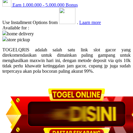
Earn
1.000.000
-
5.000.000
Bonus
Simply Idea
Skip Hop
Use Installment Options from
.
Laarn more
Available for :
Spectra
home delivery
store pickup
Squishmallows
TOGELQRIS adalah salah satu link slot gacor yang
Starbooks
direkomendasikan untuk dimainkan paling gampang untuk
Stick-O
menghasilkan maxwin hari ini, dengan metode deposit via qris 10k
tidak perlu khawatir ketinggalan jam gacor, cupang jp juga sudah
Stokke
terpercaya akan pola bocoran paling akurat 99%.
Sudocrem
Sumimo
Sunnylife
Sun-Staches
Swimava
T