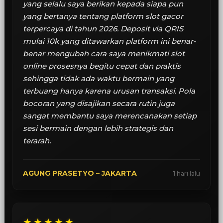
yang selalu saya berikan kepada siapa pun
yang bertanya tentang platform slot gacor
terpercaya di tahun 2026. Deposit via QRIS
mulai 10k yang ditawarkan platform ini benar-
benar mengubah cara saya menikmati slot
online prosesnya begitu cepat dan praktis
sehingga tidak ada waktu bermain yang
terbuang hanya karena urusan transaksi. Pola
bocoran yang disajikan secara rutin juga
sangat membantu saya merencanakan setiap
sesi bermain dengan lebih strategis dan
terarah.
AGUNG PRASETYO – JAKARTA
1 hari lalu
★★★★★