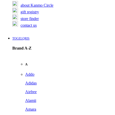
about Kanmo Circle
gift registry
store finder
contact us
TOGELQRIS
Brand A-Z
A
Addo
Adidas
Airfree
Alamii
Amara