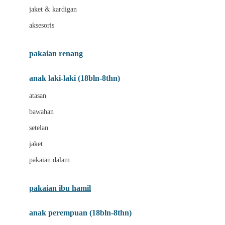
Brush Baby
jaket & kardigan
Buds Organics
aksesoris
Bugaboo
pakaian renang
Buggygear
Bumkins
anak laki-laki (18bln-8thn)
C
atasan
bawahan
Cetaphil
setelan
Chicco
jaket
Childlife
pakaian dalam
Clevamama
Cocolatte
pakaian ibu hamil
Cottonseeds
anak perempuan (18bln-8thn)
Cozy N Safe