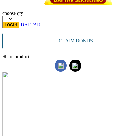
Tommee Tippee
choose qty
Trunki
DAFTAR
LOGIN
Tutti Bambini
CLAIM BONUS
Twistshake
TY Toys
Share product:
U
V
Veja
Vitaflow
Vtech
W